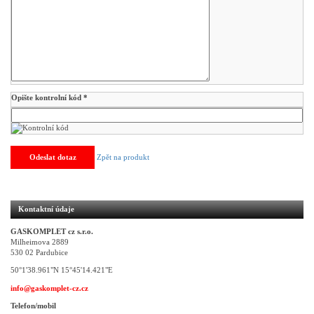
Opište kontrolní kód *
Zpět na produkt
Kontaktní údaje
GASKOMPLET cz s.r.o.
Milheimova 2889
530 02 Pardubice
50°1'38.961"N 15°45'14.421"E
info@gaskomplet-cz.cz
Telefon/mobil