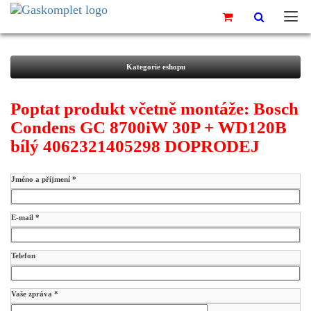
Kategorie eshopu
Poptat produkt včetně montáže:
Bosch
Condens GC 8700iW 30P + WD120B
bílý 4062321405298 DOPRODEJ
Jméno a příjmení *
E-mail *
Telefon
Vaše zpráva *