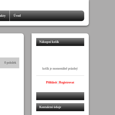
akty
Úvod
Nákupní košík
0 položek
košík je momentálně prázdný
Přihlásit
|
Registrovat
Kontaktní údaje