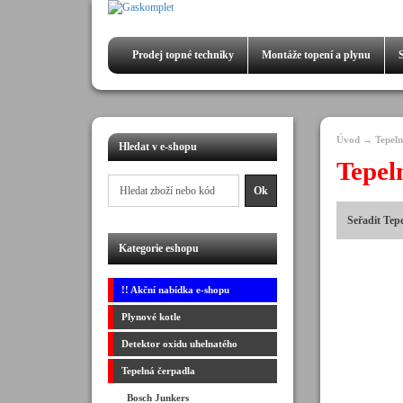
Prodej
topné techniky
Montáže
topení a plynu
Úvod
→
Tepeln
Hledat v e-shopu
Tepel
seřadit Tep
Kategorie eshopu
!! Akční nabídka e-shopu
Plynové kotle
Detektor oxidu uhelnatého
Tepelná čerpadla
Bosch Junkers