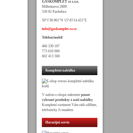
GASKOMPLET cz s.r.o.
Milheimova 2889
530 02 Pardubice
50°1'38.961"N 15°45'14.421"E
info@gaskomplet-cz.cz
Telefon/mobil
466 330 187
773 610 000
602 413 500
Kompletní nabídka
V našem e-shopu naleznete
pouze
vybrané produkty z naší nabídky
.
Kompletní sortiment Vám rádi sdělíme,
telefonicky či emailem.
Havarijní servis