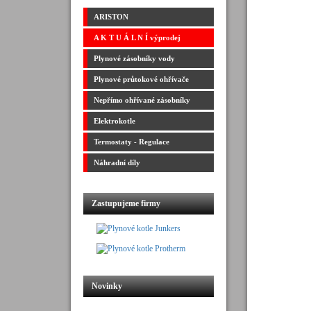
ARISTON
A K T U Á L N Í výprodej
Plynové zásobníky vody
Plynové průtokové ohřívače
Nepřímo ohřívané zásobníky
Elektrokotle
Termostaty - Regulace
Náhradní díly
Zastupujeme firmy
Novinky