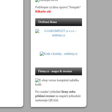
Potřebujete rychlou opravu? Netopíte?
Klikněte zde
Ověřená firma
Firmy.cz - mapa & recenze
Pro snadné vyhledání
firmy nebo
přidání recenze
na mapách jednoduše
naskenujte QR kód.