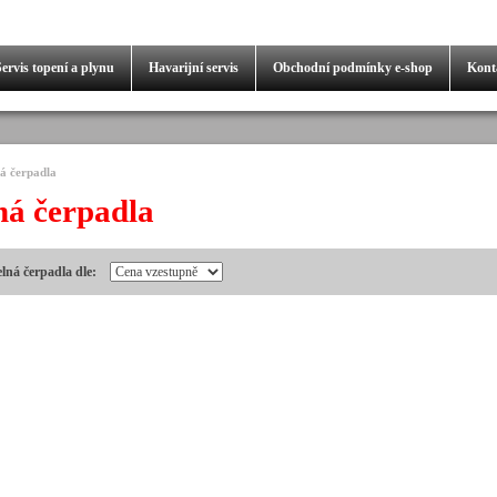
Servis
topení a plynu
Havarijní servis
Obchodní podmínky
e-shop
Kont
á čerpadla
ná čerpadla
elná čerpadla dle: