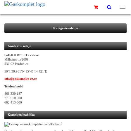
Kategorie eshopu
Kontaktní údaje
GASKOMPLET cz s.r.o.
Milheimova 2889
530 02 Pardubice
50°1'38.961"N 15°45'14.421"E
info@gaskomplet-cz.cz
Telefon/mobil
466 330 187
773 610 000
602 413 500
Kompletní nabídka