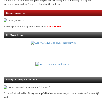
V našem e-shopu naleznete
pouze vybrané produkty z naší nabídky
. Kompletní
sortiment Vám rádi sdělíme, telefonicky či emailem.
Havarijní servis
Potřebujete rychlou opravu? Netopíte?
Klikněte zde
Ověřená firma
Firmy.cz - mapa & recenze
Pro snadné vyhledání
firmy nebo přidání recenze
na mapách jednoduše naskenujte QR
kód.