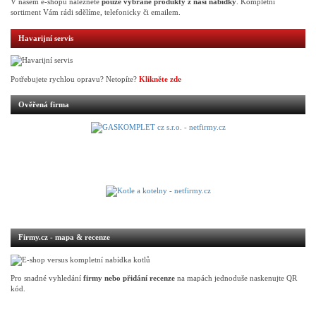
V našem e-shopu naleznete
pouze vybrané produkty z naší nabídky
. Kompletní
sortiment Vám rádi sdělíme, telefonicky či emailem.
Havarijní servis
Potřebujete rychlou opravu? Netopíte?
Klikněte zde
Ověřená firma
Firmy.cz - mapa & recenze
Pro snadné vyhledání
firmy nebo přidání recenze
na mapách jednoduše naskenujte QR
kód.