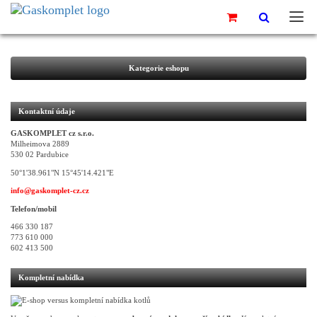
Kategorie eshopu
Kontaktní údaje
GASKOMPLET cz s.r.o.
Milheimova 2889
530 02 Pardubice
50°1'38.961"N 15°45'14.421"E
info@gaskomplet-cz.cz
Telefon/mobil
466 330 187
773 610 000
602 413 500
Kompletní nabídka