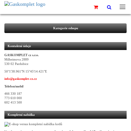
Kategorie eshopu
Kontaktní údaje
GASKOMPLET cz s.r.o.
Milheimova 2889
530 02 Pardubice
50°1'38.961"N 15°45'14.421"E
info@gaskomplet-cz.cz
Telefon/mobil
466 330 187
773 610 000
602 413 500
Kompletní nabídka