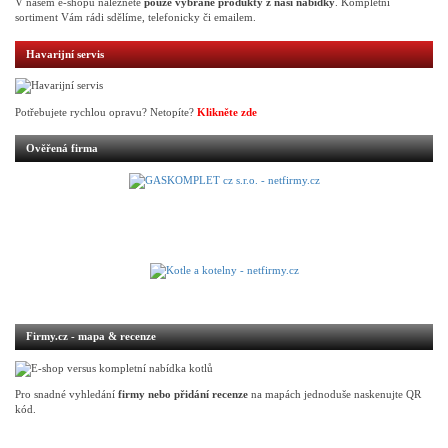
V našem e-shopu naleznete
pouze vybrané produkty z naší nabídky
. Kompletní
sortiment Vám rádi sdělíme, telefonicky či emailem.
Havarijní servis
Potřebujete rychlou opravu? Netopíte?
Klikněte zde
Ověřená firma
Firmy.cz - mapa & recenze
Pro snadné vyhledání
firmy nebo přidání recenze
na mapách jednoduše naskenujte QR
kód.