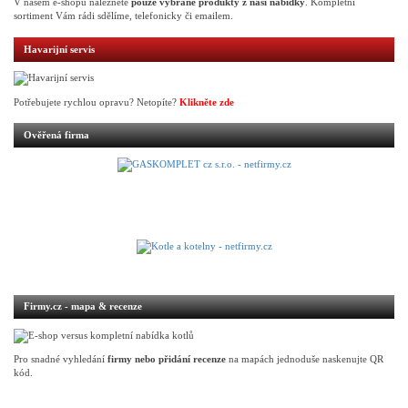
V našem e-shopu naleznete
pouze vybrané produkty z naší nabídky
. Kompletní
sortiment Vám rádi sdělíme, telefonicky či emailem.
Havarijní servis
Potřebujete rychlou opravu? Netopíte?
Klikněte zde
Ověřená firma
Firmy.cz - mapa & recenze
Pro snadné vyhledání
firmy nebo přidání recenze
na mapách jednoduše naskenujte QR
kód.