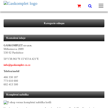
Kategorie eshopu
Kontaktní údaje
GASKOMPLET cz s.r.o.
Milheimova 2889
530 02 Pardubice
50°1'38.961"N 15°45'14.421"E
info@gaskomplet-cz.cz
Telefon/mobil
466 330 187
773 610 000
602 413 500
Kompletní nabídka