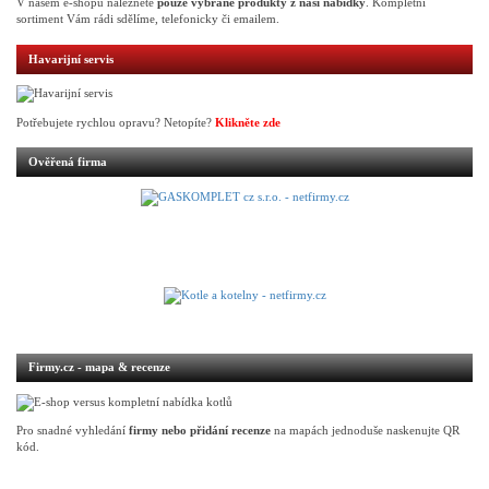
V našem e-shopu naleznete
pouze vybrané produkty z naší nabídky
. Kompletní
sortiment Vám rádi sdělíme, telefonicky či emailem.
Havarijní servis
Potřebujete rychlou opravu? Netopíte?
Klikněte zde
Ověřená firma
Firmy.cz - mapa & recenze
Pro snadné vyhledání
firmy nebo přidání recenze
na mapách jednoduše naskenujte QR
kód.