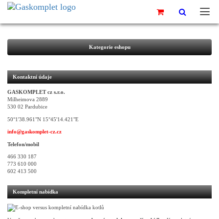
Kategorie eshopu
Kontaktní údaje
GASKOMPLET cz s.r.o.
Milheimova 2889
530 02 Pardubice
50°1'38.961"N 15°45'14.421"E
info@gaskomplet-cz.cz
Telefon/mobil
466 330 187
773 610 000
602 413 500
Kompletní nabídka