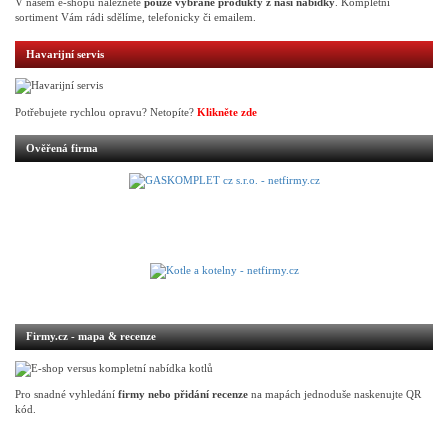
V našem e-shopu naleznete
pouze vybrané produkty z naší nabídky
. Kompletní
sortiment Vám rádi sdělíme, telefonicky či emailem.
Havarijní servis
Potřebujete rychlou opravu? Netopíte?
Klikněte zde
Ověřená firma
Firmy.cz - mapa & recenze
Pro snadné vyhledání
firmy nebo přidání recenze
na mapách jednoduše naskenujte QR
kód.