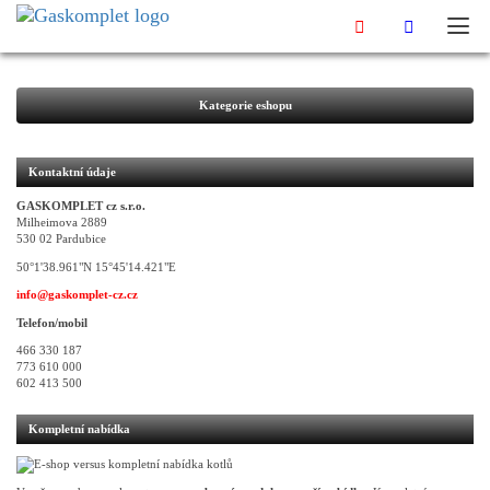
Kategorie eshopu
Kontaktní údaje
GASKOMPLET cz s.r.o.
Milheimova 2889
530 02 Pardubice
50°1'38.961"N 15°45'14.421"E
info@gaskomplet-cz.cz
Telefon/mobil
466 330 187
773 610 000
602 413 500
Kompletní nabídka