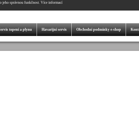
o jeho správnou funkčnost.
Více informací
Servis
topení a plynu
Havarijní servis
Obchodní podmínky
e-shop
Kont