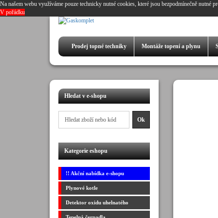
Na našem webu využíváme pouze technicky nutné cookies, které jsou bezpodmínečně nutné pr
V pořádku
Prodej
topné techniky
Montáže
topení a plynu
Hledat v e-shopu
Kategorie eshopu
!! Akční nabídka e-shopu
Plynové kotle
Detektor oxidu uhelnatého
Tepelná čerpadla