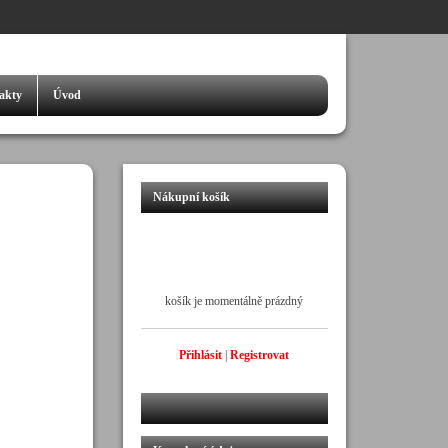
akty
Úvod
Nákupní košík
košík je momentálně prázdný
Přihlásit
|
Registrovat