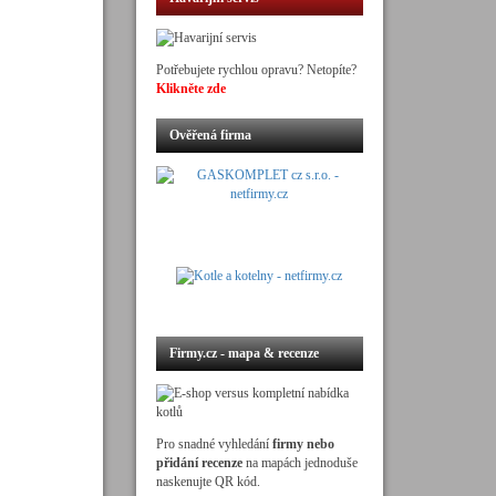
Potřebujete rychlou opravu? Netopíte?
Klikněte zde
Ověřená firma
Firmy.cz - mapa & recenze
Pro snadné vyhledání
firmy nebo
přidání recenze
na mapách jednoduše
naskenujte QR kód.