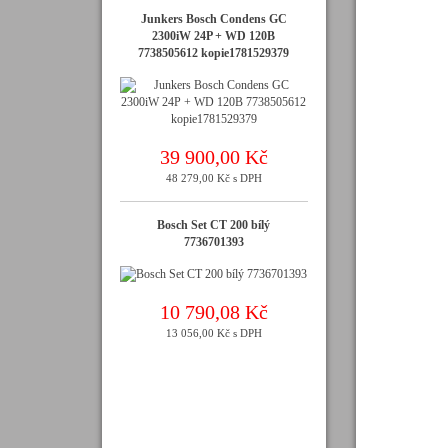
Junkers Bosch Condens GC
2300iW 24P + WD 120B
7738505612 kopie1781529379
39 900,00 Kč
48 279,00 Kč s DPH
Bosch Set CT 200 bílý
7736701393
10 790,08 Kč
13 056,00 Kč s DPH