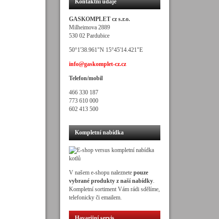
Kontaktní údaje
GASKOMPLET cz s.r.o.
Milheimova 2889
530 02 Pardubice
50°1'38.961"N 15°45'14.421"E
info@gaskomplet-cz.cz
Telefon/mobil
466 330 187
773 610 000
602 413 500
Kompletní nabídka
V našem e-shopu naleznete
pouze
vybrané produkty z naší nabídky
.
Kompletní sortiment Vám rádi sdělíme,
telefonicky či emailem.
Havarijní servis