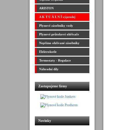
ARISTON
A K T U Á L N Í výprodej
Plynové zásobníky vody
Plynové průtokové ohřívače
Nepřímo ohřívané zásobníky
Elektrokotle
Termostaty - Regulace
Náhradní díly
Zastupujeme firmy
Novinky