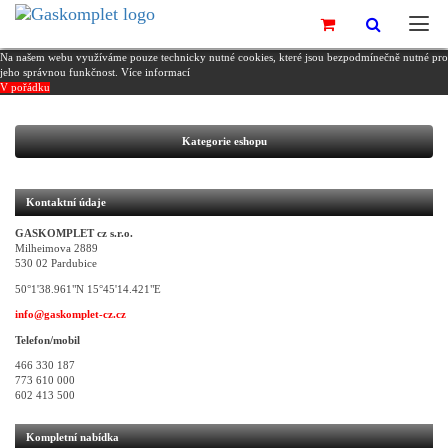
Na našem webu využíváme pouze technicky nutné cookies, které jsou bezpodmínečně nutné pro
jeho správnou funkčnost.
Více informací
V pořádku
Kategorie eshopu
Kontaktní údaje
GASKOMPLET cz s.r.o.
Milheimova 2889
530 02 Pardubice
50°1'38.961"N 15°45'14.421"E
info@gaskomplet-cz.cz
Telefon/mobil
466 330 187
773 610 000
602 413 500
Kompletní nabídka