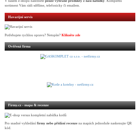
V našem e-shopu naleznete
pouze vybrané produkty z naší nabídky
. Kompletní
sortiment Vám rádi sdělíme, telefonicky či emailem.
Havarijní servis
Potřebujete rychlou opravu? Netopíte?
Klikněte zde
Ověřená firma
Firmy.cz - mapa & recenze
Pro snadné vyhledání
firmy nebo přidání recenze
na mapách jednoduše naskenujte QR
kód.