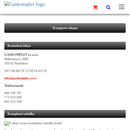
Kategorie eshopu
Kontaktní údaje
GASKOMPLET cz s.r.o.
Milheimova 2889
530 02 Pardubice
50°1'38.961"N 15°45'14.421"E
info@gaskomplet-cz.cz
Telefon/mobil
466 330 187
773 610 000
602 413 500
Kompletní nabídka