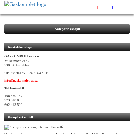
Kategorie eshopu
Kontaktní údaje
GASKOMPLET cz s.r.o.
Milheimova 2889
530 02 Pardubice
50°1'38.961"N 15°45'14.421"E
info@gaskomplet-cz.cz
Telefon/mobil
466 330 187
773 610 000
602 413 500
Kompletní nabídka