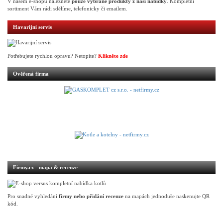
V našem e-shopu naleznete
pouze vybrané produkty z naší nabídky
. Kompletní
sortiment Vám rádi sdělíme, telefonicky či emailem.
Havarijní servis
Potřebujete rychlou opravu? Netopíte?
Klikněte zde
Ověřená firma
Firmy.cz - mapa & recenze
Pro snadné vyhledání
firmy nebo přidání recenze
na mapách jednoduše naskenujte QR
kód.