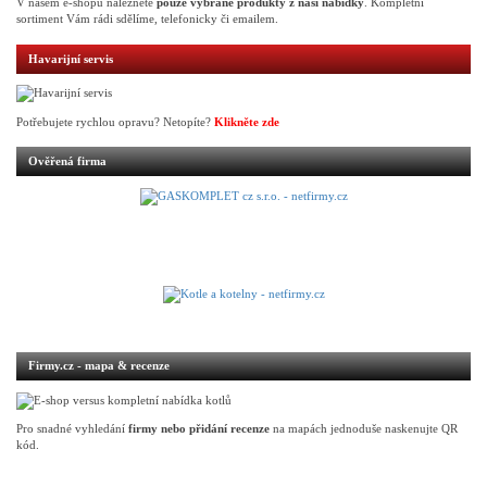
V našem e-shopu naleznete
pouze vybrané produkty z naší nabídky
. Kompletní
sortiment Vám rádi sdělíme, telefonicky či emailem.
Havarijní servis
Potřebujete rychlou opravu? Netopíte?
Klikněte zde
Ověřená firma
Firmy.cz - mapa & recenze
Pro snadné vyhledání
firmy nebo přidání recenze
na mapách jednoduše naskenujte QR
kód.