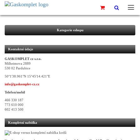
Kategorie eshopu
Kontaktní údaje
GASKOMPLET cz s.r.o.
Milheimova 2889
530 02 Pardubice
50°1'38.961"N 15°45'14.421"E
info@gaskomplet-cz.cz
Telefon/mobil
466 330 187
773 610 000
602 413 500
Kompletní nabídka