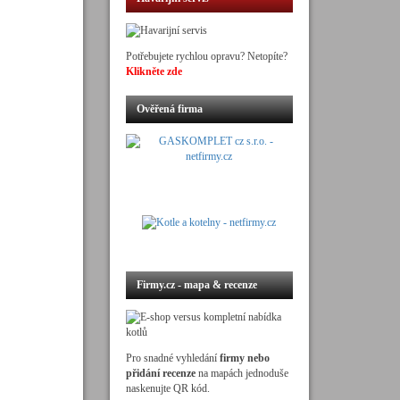
Potřebujete rychlou opravu? Netopíte?
Klikněte zde
Ověřená firma
Firmy.cz - mapa & recenze
Pro snadné vyhledání
firmy nebo
přidání recenze
na mapách jednoduše
naskenujte QR kód.