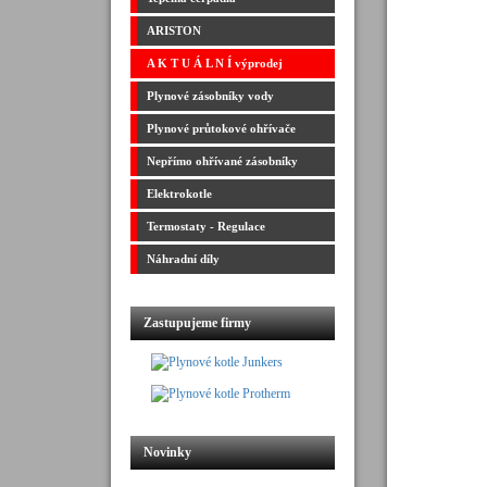
ARISTON
A K T U Á L N Í výprodej
Plynové zásobníky vody
Plynové průtokové ohřívače
Nepřímo ohřívané zásobníky
Elektrokotle
Termostaty - Regulace
Náhradní díly
Zastupujeme firmy
Novinky