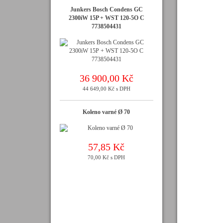
Junkers Bosch Condens GC
2300iW 15P + WST 120-5O C
7738504431
36 900,00 Kč
44 649,00 Kč s DPH
Koleno varné Ø 70
57,85 Kč
70,00 Kč s DPH