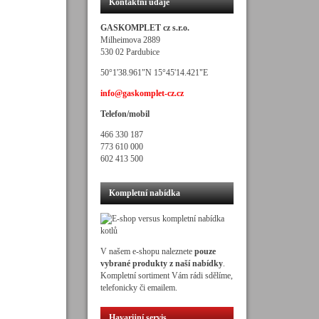
Kontaktní údaje
GASKOMPLET cz s.r.o.
Milheimova 2889
530 02 Pardubice
50°1'38.961"N 15°45'14.421"E
info@gaskomplet-cz.cz
Telefon/mobil
466 330 187
773 610 000
602 413 500
Kompletní nabídka
V našem e-shopu naleznete
pouze
vybrané produkty z naší nabídky
.
Kompletní sortiment Vám rádi sdělíme,
telefonicky či emailem.
Havarijní servis