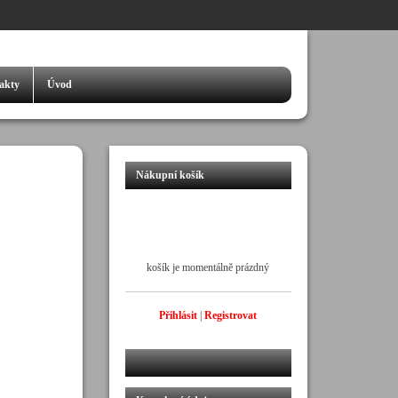
akty
Úvod
Nákupní košík
košík je momentálně prázdný
Přihlásit
|
Registrovat