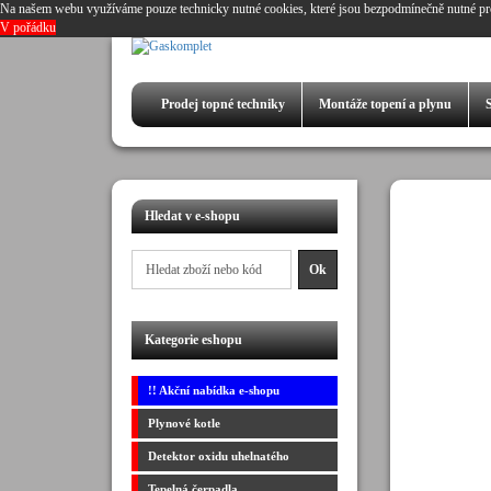
Na našem webu využíváme pouze technicky nutné cookies, které jsou bezpodmínečně nutné pr
V pořádku
Prodej
topné techniky
Montáže
topení a plynu
Hledat v e-shopu
Kategorie eshopu
!! Akční nabídka e-shopu
Plynové kotle
Detektor oxidu uhelnatého
Tepelná čerpadla