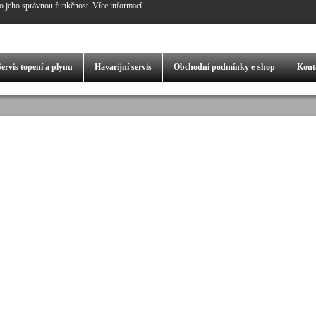
o jeho správnou funkčnost.
Více informací
Servis
topení a plynu
Havarijní servis
Obchodní podmínky
e-shop
Kont