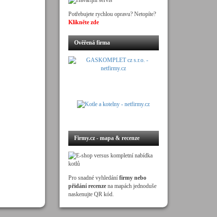
Potřebujete rychlou opravu? Netopíte?
Klikněte zde
Ověřená firma
Firmy.cz - mapa & recenze
Pro snadné vyhledání
firmy nebo
přidání recenze
na mapách jednoduše
naskenujte QR kód.