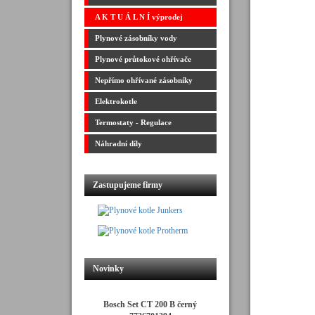
A K T U Á L N Í výprodej
Plynové zásobníky vody
Plynové průtokové ohřívače
Nepřímo ohřívané zásobníky
Elektrokotle
Termostaty - Regulace
Náhradní díly
Zastupujeme firmy
Novinky
Bosch Set CT 200 B černý