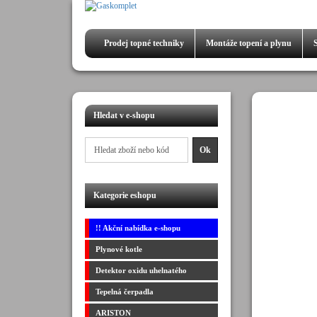
Prodej
topné techniky
Montáže
topení a plynu
Hledat v e-shopu
Kategorie eshopu
!! Akční nabídka e-shopu
Plynové kotle
Detektor oxidu uhelnatého
Tepelná čerpadla
ARISTON