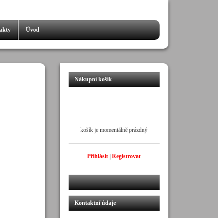
akty
Úvod
Nákupní košík
košík je momentálně prázdný
Přihlásit
|
Registrovat
Kontaktní údaje