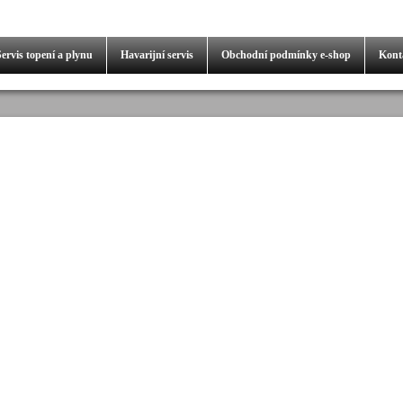
Servis
topení a plynu
Havarijní servis
Obchodní podmínky
e-shop
Kont