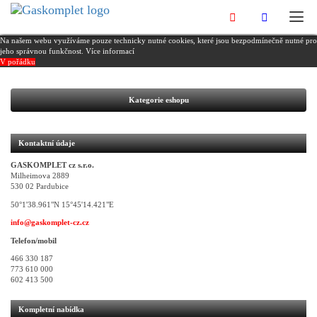
Na našem webu využíváme pouze technicky nutné cookies, které jsou bezpodmínečně nutné pro
jeho správnou funkčnost.
Více informací
V pořádku
Kategorie eshopu
Kontaktní údaje
GASKOMPLET cz s.r.o.
Milheimova 2889
530 02 Pardubice
50°1'38.961"N 15°45'14.421"E
info@gaskomplet-cz.cz
Telefon/mobil
466 330 187
773 610 000
602 413 500
Kompletní nabídka