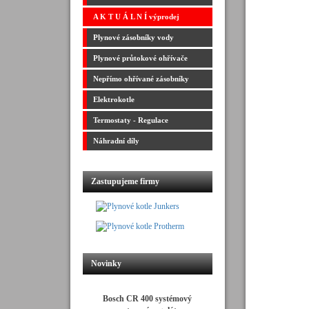
A K T U Á L N Í výprodej
Plynové zásobníky vody
Plynové průtokové ohřívače
Nepřímo ohřívané zásobníky
Elektrokotle
Termostaty - Regulace
Náhradní díly
Zastupujeme firmy
Novinky
Bosch CR 400 systémový