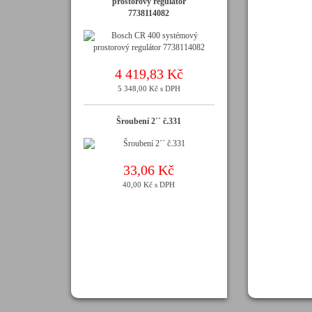
prostorový regulátor
7738114082
4 419,83 Kč
5 348,00 Kč s DPH
Šroubení 2´´ č.331
33,06 Kč
40,00 Kč s DPH