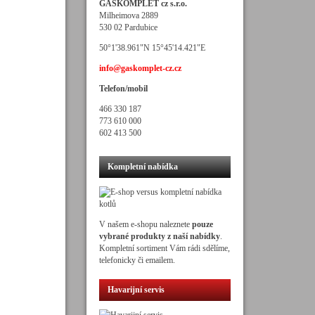
GASKOMPLET cz s.r.o.
Milheimova 2889
530 02 Pardubice
50°1'38.961"N 15°45'14.421"E
info@gaskomplet-cz.cz
Telefon/mobil
466 330 187
773 610 000
602 413 500
Kompletní nabídka
V našem e-shopu naleznete
pouze
vybrané produkty z naší nabídky
.
Kompletní sortiment Vám rádi sdělíme,
telefonicky či emailem.
Havarijní servis