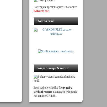
Potřebujete rychlou opravu? Netopíte?
Klikněte zde
Ověřená firma
Firmy.cz - mapa & recenze
Pro snadné vyhledání
firmy nebo
přidání recenze
na mapách jednoduše
naskenujte QR kód.