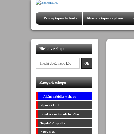
Prodej
topné techniky
Montáže
topení a plynu
Hledat v e-shopu
Kategorie eshopu
!! Akční nabídka e-shopu
Plynové kotle
Detektor oxidu uhelnatého
Tepelná čerpadla
ARISTON