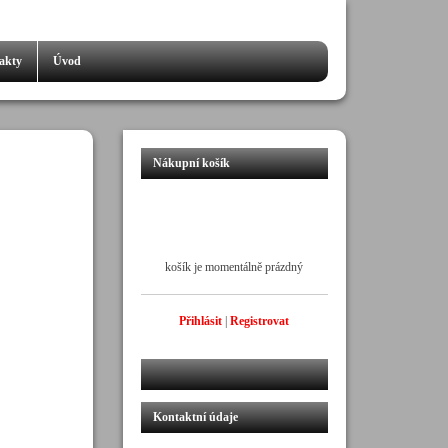
akty
Úvod
Nákupní košík
košík je momentálně prázdný
Přihlásit
|
Registrovat
Kontaktní údaje