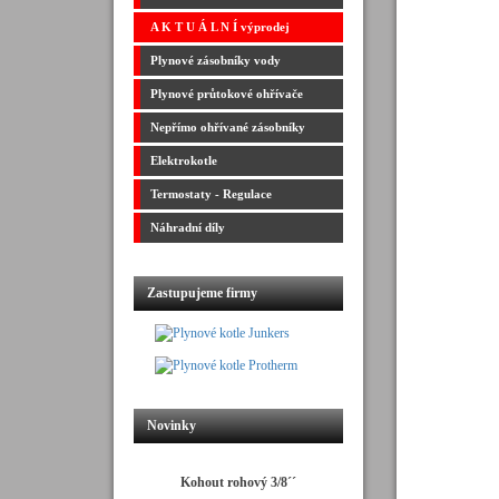
A K T U Á L N Í výprodej
Plynové zásobníky vody
Plynové průtokové ohřívače
Nepřímo ohřívané zásobníky
Elektrokotle
Termostaty - Regulace
Náhradní díly
Zastupujeme firmy
Novinky
Kohout rohový 3/8´´