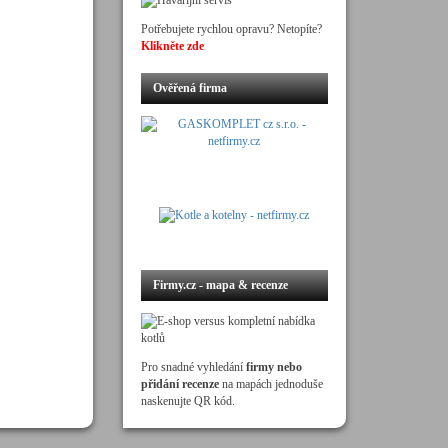
Potřebujete rychlou opravu? Netopíte?
Klikněte zde
Ověřená firma
Firmy.cz - mapa & recenze
Pro snadné vyhledání
firmy nebo
přidání recenze
na mapách jednoduše
naskenujte QR kód.