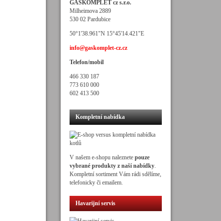
GASKOMPLET cz s.r.o.
Milheimova 2889
530 02 Pardubice
50°1'38.961"N 15°45'14.421"E
info@gaskomplet-cz.cz
Telefon/mobil
466 330 187
773 610 000
602 413 500
Kompletní nabídka
V našem e-shopu naleznete
pouze
vybrané produkty z naší nabídky
.
Kompletní sortiment Vám rádi sdělíme,
telefonicky či emailem.
Havarijní servis