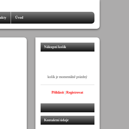
akty
Úvod
Nákupní košík
košík je momentálně prázdný
Přihlásit
|
Registrovat
Kontaktní údaje