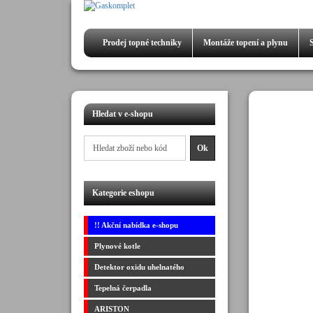
Prodej
topné techniky
Montáže
topení a plynu
Hledat v e-shopu
Kategorie eshopu
!! Akční nabídka e-shopu
Plynové kotle
Detektor oxidu uhelnatého
Tepelná čerpadla
ARISTON