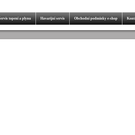
Servis
topení a plynu
Havarijní servis
Obchodní podmínky
e-shop
Kont