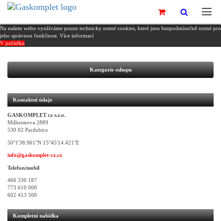
Na našem webu využíváme pouze technicky nutné cookies, které jsou bezpodmínečně nutné pro
jeho správnou funkčnost.
Více informací
V pořádku
Kategorie eshopu
Kontaktní údaje
GASKOMPLET cz s.r.o.
Milheimova 2889
530 02 Pardubice
50°1'38.961"N 15°45'14.421"E
info@gaskomplet-cz.cz
Telefon/mobil
466 330 187
773 610 000
602 413 500
Kompletní nabídka