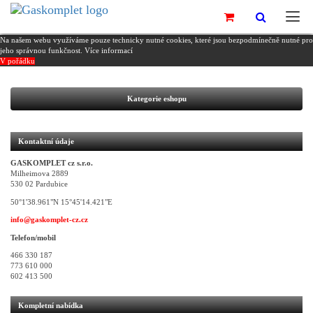
Na našem webu využíváme pouze technicky nutné cookies, které jsou bezpodmínečně nutné pro
jeho správnou funkčnost.
Více informací
V pořádku
Kategorie eshopu
Kontaktní údaje
GASKOMPLET cz s.r.o.
Milheimova 2889
530 02 Pardubice
50°1'38.961"N 15°45'14.421"E
info@gaskomplet-cz.cz
Telefon/mobil
466 330 187
773 610 000
602 413 500
Kompletní nabídka