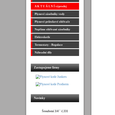
A K T U Á L N Í výprodej
Plynové zásobníky vody
Plynové průtokové ohřívače
Nepřímo ohřívané zásobníky
Elektrokotle
Termostaty - Regulace
Náhradní díly
Zastupujeme firmy
Novinky
Šroubení 3/4´´ č.331