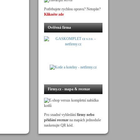
Potřebujete rychlou opravu? Netopíte?
Klikněte zde
Ověřená firma
Firmy.cz - mapa & recenze
Pro snadné vyhledání
firmy nebo
přidání recenze
na mapách jednoduše
naskenujte QR kód.