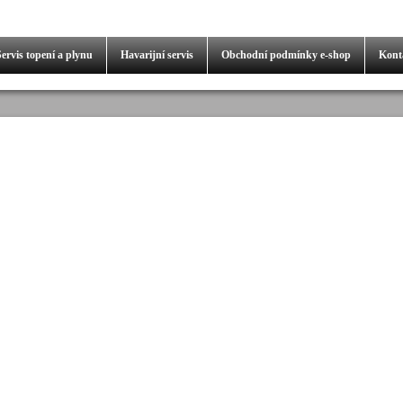
Servis
topení a plynu
Havarijní servis
Obchodní podmínky
e-shop
Kont