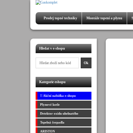
Prodej
topné techniky
Montáže
topení a plynu
Hledat v e-shopu
Kategorie eshopu
!! Akční nabídka e-shopu
Plynové kotle
Detektor oxidu uhelnatého
Tepelná čerpadla
ARISTON