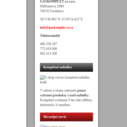
GASKOMPLET cz s.r.o.
Milheimova 2889
530 02 Pardubice
50°1'38.961"N 15°45'14.421"E
info@gaskomplet-cz.cz
Telefon/mobil
466 330 187
773 610 000
602 413 500
Kompletní nabídka
V našem e-shopu naleznete
pouze
vybrané produkty z naší nabídky
.
Kompletní sortiment Vám rádi sdělíme,
telefonicky či emailem.
Havarijní servis