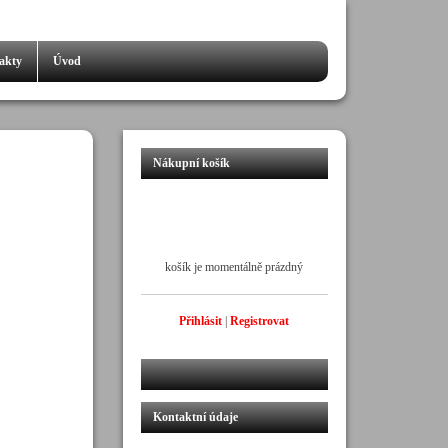
akty
Úvod
Nákupní košík
košík je momentálně prázdný
Přihlásit
|
Registrovat
Kontaktní údaje