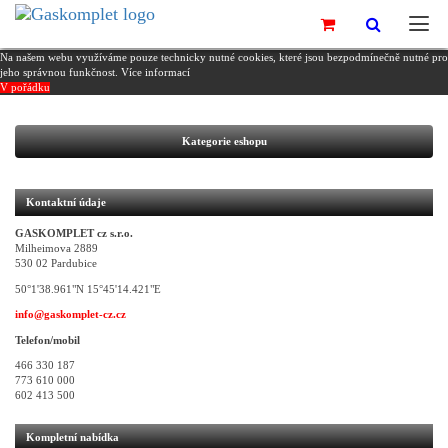
Na našem webu využíváme pouze technicky nutné cookies, které jsou bezpodmínečně nutné pro
jeho správnou funkčnost.
Více informací
V pořádku
Kategorie eshopu
Kontaktní údaje
GASKOMPLET cz s.r.o.
Milheimova 2889
530 02 Pardubice
50°1'38.961"N 15°45'14.421"E
info@gaskomplet-cz.cz
Telefon/mobil
466 330 187
773 610 000
602 413 500
Kompletní nabídka