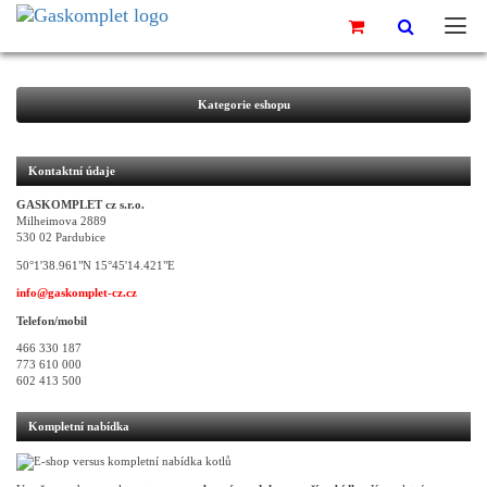
Kategorie eshopu
Kontaktní údaje
GASKOMPLET cz s.r.o.
Milheimova 2889
530 02 Pardubice
50°1'38.961"N 15°45'14.421"E
info@gaskomplet-cz.cz
Telefon/mobil
466 330 187
773 610 000
602 413 500
Kompletní nabídka