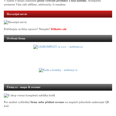
V našem e-shopu naleznete
pouze vybrané produkty z naší nabídky
. Kompletní
sortiment Vám rádi sdělíme, telefonicky či emailem.
Havarijní servis
Potřebujete rychlou opravu? Netopíte?
Klikněte zde
Ověřená firma
Firmy.cz - mapa & recenze
Pro snadné vyhledání
firmy nebo přidání recenze
na mapách jednoduše naskenujte QR
kód.