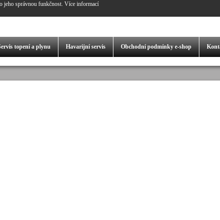
o jeho správnou funkčnost.
Více informací
Servis
topení a plynu
Havarijní servis
Obchodní podmínky
e-shop
Kont