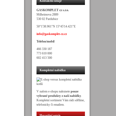
Kontaktní údaje
GASKOMPLET cz s.r.o.
Milheimova 2889
530 02 Pardubice
50°1'38.961"N 15°45'14.421"E
info@gaskomplet-cz.cz
Telefon/mobil
466 330 187
773 610 000
602 413 500
Kompletní nabídka
V našem e-shopu naleznete
pouze
vybrané produkty z naší nabídky
.
Kompletní sortiment Vám rádi sdělíme,
telefonicky či emailem.
Havarijní servis