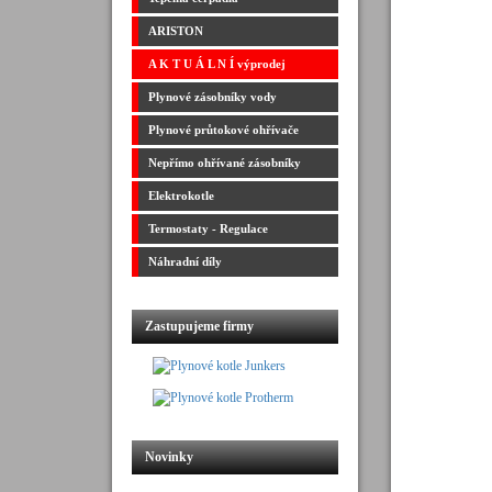
ARISTON
A K T U Á L N Í výprodej
Plynové zásobníky vody
Plynové průtokové ohřívače
Nepřímo ohřívané zásobníky
Elektrokotle
Termostaty - Regulace
Náhradní díly
Zastupujeme firmy
Novinky