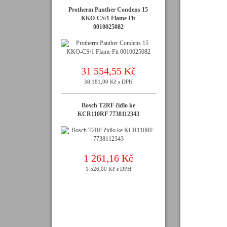
Protherm Panther Condens 15
KKO-CS/1 Flame Fit
0010025082
31 554,55 Kč
38 181,00 Kč s DPH
Bosch T2RF čidlo ke
KCR110RF 7738112343
1 261,16 Kč
1 526,00 Kč s DPH