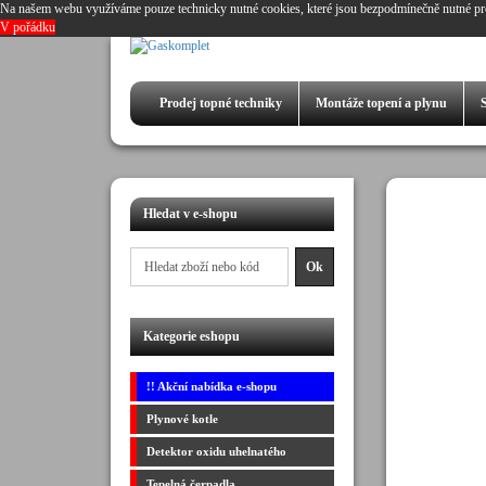
Na našem webu využíváme pouze technicky nutné cookies, které jsou bezpodmínečně nutné pr
V pořádku
Prodej
topné techniky
Montáže
topení a plynu
Hledat v e-shopu
Kategorie eshopu
!! Akční nabídka e-shopu
Plynové kotle
Detektor oxidu uhelnatého
Tepelná čerpadla