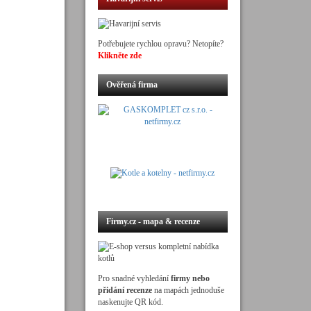
Potřebujete rychlou opravu? Netopíte?
Klikněte zde
Ověřená firma
Firmy.cz - mapa & recenze
Pro snadné vyhledání
firmy nebo
přidání recenze
na mapách jednoduše
naskenujte QR kód.