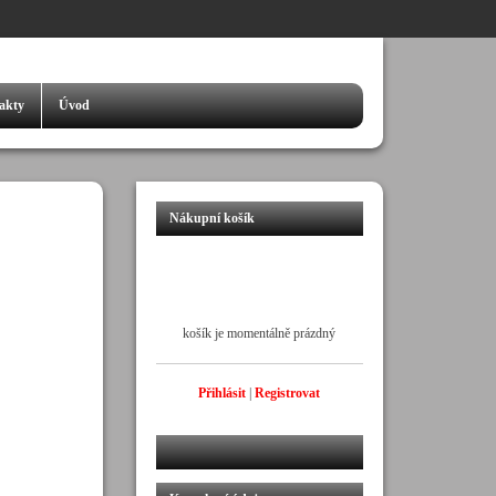
akty
Úvod
Nákupní košík
košík je momentálně prázdný
Přihlásit
|
Registrovat