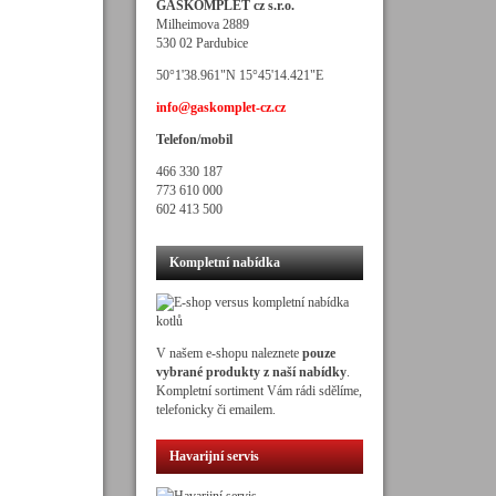
GASKOMPLET cz s.r.o.
Milheimova 2889
530 02 Pardubice
50°1'38.961"N 15°45'14.421"E
info@gaskomplet-cz.cz
Telefon/mobil
466 330 187
773 610 000
602 413 500
Kompletní nabídka
V našem e-shopu naleznete
pouze
vybrané produkty z naší nabídky
.
Kompletní sortiment Vám rádi sdělíme,
telefonicky či emailem.
Havarijní servis