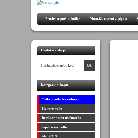
Prodej
topné techniky
Montáže
topení a plynu
Hledat v e-shopu
Kategorie eshopu
!! Akční nabídka e-shopu
Plynové kotle
Detektor oxidu uhelnatého
Tepelná čerpadla
ARISTON