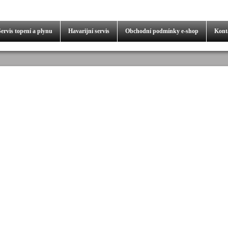
Servis
topení a plynu
Havarijní servis
Obchodní podmínky
e-shop
Kont