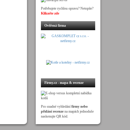
Potřebujete rychlou opravu? Netopíte?
Klikněte zde
Ověřená firma
Firmy.cz - mapa & recenze
Pro snadné vyhledání
firmy nebo
přidání recenze
na mapách jednoduše
naskenujte QR kód.