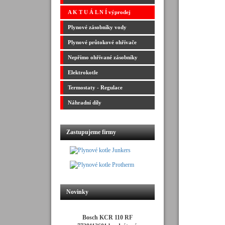
A K T U Á L N Í výprodej
Plynové zásobníky vody
Plynové průtokové ohřívače
Nepřímo ohřívané zásobníky
Elektrokotle
Termostaty - Regulace
Náhradní díly
Zastupujeme firmy
Novinky
Bosch KCR 110 RF