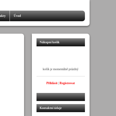
akty
Úvod
Nákupní košík
košík je momentálně prázdný
Přihlásit
|
Registrovat
Kontaktní údaje