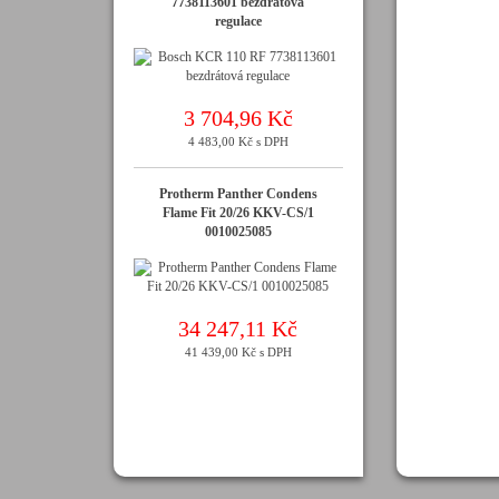
7738113601 bezdrátová
regulace
3 704,96 Kč
4 483,00 Kč s DPH
Protherm Panther Condens
Flame Fit 20/26 KKV-CS/1
0010025085
34 247,11 Kč
41 439,00 Kč s DPH