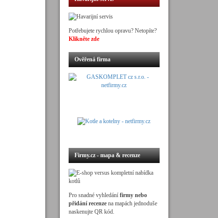
Potřebujete rychlou opravu? Netopíte?
Klikněte zde
Ověřená firma
Firmy.cz - mapa & recenze
Pro snadné vyhledání
firmy nebo
přidání recenze
na mapách jednoduše
naskenujte QR kód.