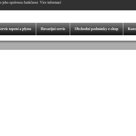
o jeho správnou funkčnost.
Více informací
Servis
topení a plynu
Havarijní servis
Obchodní podmínky
e-shop
Kont