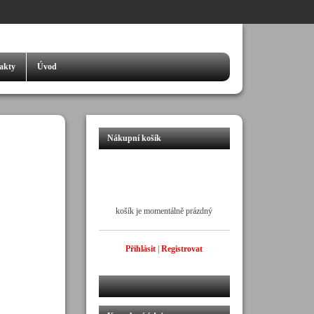
akty
Úvod
Nákupní košík
košík je momentálně prázdný
Přihlásit
|
Registrovat