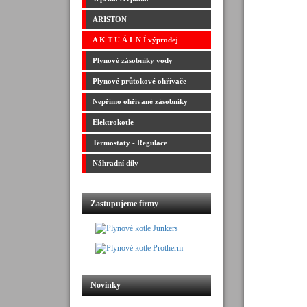
ARISTON
A K T U Á L N Í výprodej
Plynové zásobníky vody
Plynové průtokové ohřívače
Nepřímo ohřívané zásobníky
Elektrokotle
Termostaty - Regulace
Náhradní díly
Zastupujeme firmy
Novinky