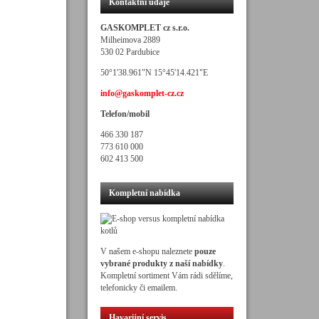
Kontaktní údaje
GASKOMPLET cz s.r.o.
Milheimova 2889
530 02 Pardubice
50°1'38.961"N 15°45'14.421"E
info@gaskomplet-cz.cz
Telefon/mobil
466 330 187
773 610 000
602 413 500
Kompletní nabídka
V našem e-shopu naleznete
pouze
vybrané produkty z naší nabídky
.
Kompletní sortiment Vám rádi sdělíme,
telefonicky či emailem.
Havarijní servis