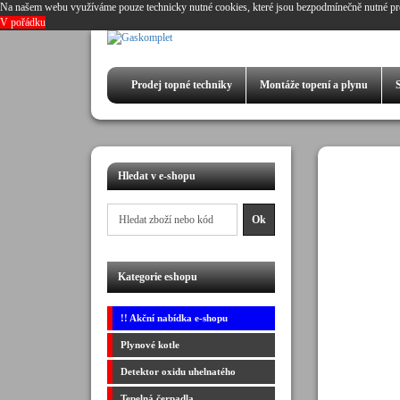
Na našem webu využíváme pouze technicky nutné cookies, které jsou bezpodmínečně nutné pr
V pořádku
Prodej
topné techniky
Montáže
topení a plynu
Hledat v e-shopu
Kategorie eshopu
!! Akční nabídka e-shopu
Plynové kotle
Detektor oxidu uhelnatého
Tepelná čerpadla