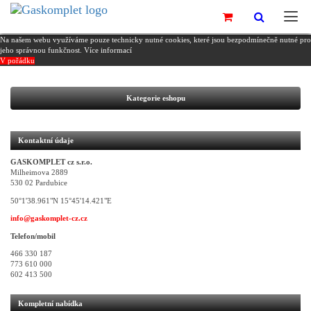
Na našem webu využíváme pouze technicky nutné cookies, které jsou bezpodmínečně nutné pro
jeho správnou funkčnost.
Více informací
V pořádku
Kategorie eshopu
Kontaktní údaje
GASKOMPLET cz s.r.o.
Milheimova 2889
530 02 Pardubice
50°1'38.961"N 15°45'14.421"E
info@gaskomplet-cz.cz
Telefon/mobil
466 330 187
773 610 000
602 413 500
Kompletní nabídka