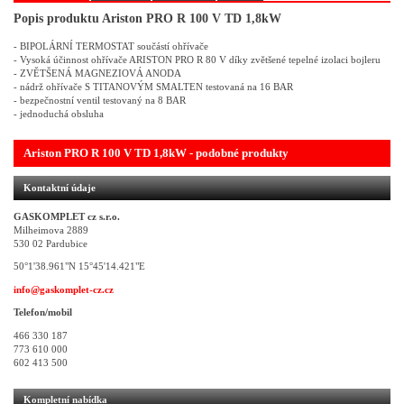
Popis produktu Ariston PRO R 100 V TD 1,8kW
- BIPOLÁRNÍ TERMOSTAT součástí ohřívače
- Vysoká účinnost ohřívače ARISTON PRO R 80 V díky zvětšené tepelné izolaci bojleru
- ZVĚTŠENÁ MAGNEZIOVÁ ANODA
- nádrž ohřívače S TITANOVÝM SMALTEN testovaná na 16 BAR
- bezpečnostní ventil testovaný na 8 BAR
- jednoduchá obsluha
Ariston PRO R 100 V TD 1,8kW - podobné produkty
Kontaktní údaje
GASKOMPLET cz s.r.o.
Milheimova 2889
530 02 Pardubice
50°1'38.961"N 15°45'14.421"E
info@gaskomplet-cz.cz
Telefon/mobil
466 330 187
773 610 000
602 413 500
Kompletní nabídka