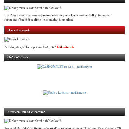
V našem e-shopu naleznete
pouze vybrané produkty z naší nabídky
. Kompletní
sortiment Vám rádi sdělíme, telefonicky či emailem.
Havarijní servis
Potřebujete rychlou opravu? Netopíte?
Klikněte zde
Ověřená firma
Firmy.cz - mapa & recenze
Pro snadné vyhledání
firmy nebo přidání recenze
na mapách jednoduše naskenujte QR