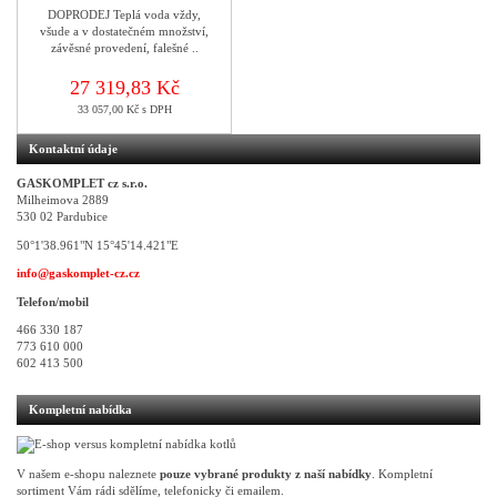
DOPRODEJ Teplá voda vždy,
všude a v dostatečném množství,
závěsné provedení, falešné ..
27 319,83 Kč
33 057,00 Kč s DPH
Kontaktní údaje
GASKOMPLET cz s.r.o.
Milheimova 2889
530 02 Pardubice
50°1'38.961"N 15°45'14.421"E
info@gaskomplet-cz.cz
Telefon/mobil
466 330 187
773 610 000
602 413 500
Kompletní nabídka
V našem e-shopu naleznete
pouze vybrané produkty z naší nabídky
. Kompletní
sortiment Vám rádi sdělíme, telefonicky či emailem.