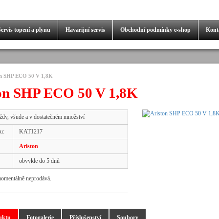
Servis
topení a plynu
Havarijní servis
Obchodní podmínky
e-shop
Kont
on SHP ECO 50 V 1,8K
on SHP ECO 50 V 1,8K
ždy, všude a v dostatečném množství
u:
KAT1217
Ariston
obvykle do 5 dnů
momentálně neprodává.
uktu
Fotogalerie
Příslušenství
Soubory