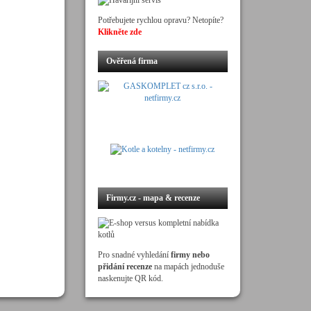
Potřebujete rychlou opravu? Netopíte?
Klikněte zde
Ověřená firma
Firmy.cz - mapa & recenze
Pro snadné vyhledání
firmy nebo
přidání recenze
na mapách jednoduše
naskenujte QR kód.