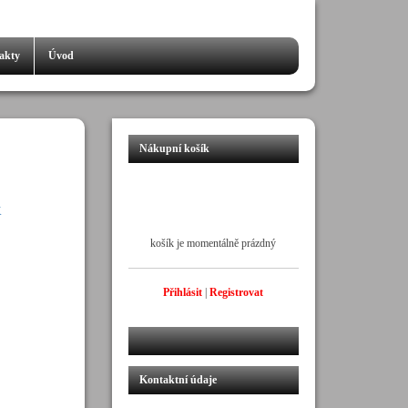
akty
Úvod
Nákupní košík
košík je momentálně prázdný
Přihlásit
|
Registrovat
Kontaktní údaje