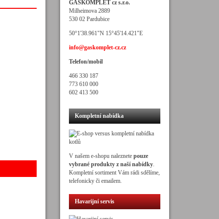
GASKOMPLET cz s.r.o.
Milheimova 2889
530 02 Pardubice
50°1'38.961"N 15°45'14.421"E
info@gaskomplet-cz.cz
Telefon/mobil
466 330 187
773 610 000
602 413 500
Kompletní nabídka
V našem e-shopu naleznete
pouze
vybrané produkty z naší nabídky
.
Kompletní sortiment Vám rádi sdělíme,
telefonicky či emailem.
Havarijní servis