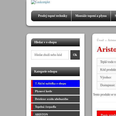
Prodej
topné techniky
Montáže
topení a plynu
Úvod
→
Arist
Hledat v e-shopu
Arist
Teplá voda v
Kód produkt
Kategorie eshopu
Výrobce:
!! Akční nabídka e-shopu
Dostupnost:
Plynové kotle
Tento produkt se 
Detektor oxidu uhelnatého
Tepelná čerpadla
ARISTON
Popis prod