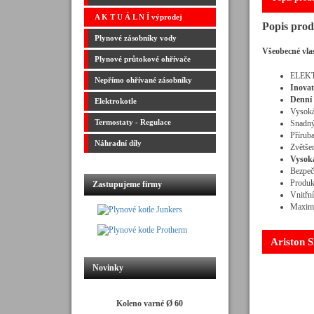
A K T U Á L N Í výprodej
Popis pro
Plynové zásobníky vody
Všeobecné vlas
Plynové průtokové ohřívače
ELEK
Nepřímo ohřívané zásobníky
Inovat
Denní 
Elektrokotle
Vysok
Termostaty - Regulace
Snadný 
Přírub
Náhradní díly
Zvětše
Vysoká
Bezpečn
Produkt
Zastupujeme firmy
Vnitřní
Maximá
Ariston 
Novinky
Koleno varné Ø 60