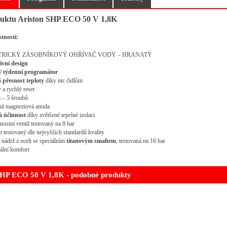
duktu Ariston SHP ECO 50 V 1,8K
tnosti:
TRICKÝ ZÁSOBNÍKOVÝ OHŘÍVAČ VODY – HRANATÝ
ivní design
/ týdenní programátor
á
přesnost teploty
díky ntc čidlům
a rychlý reset
a – 5 šroubů
ná magneziová anoda
 účinnost
díky zvětšené tepelné izolaci
ostní ventil testovaný na 8 bar
 testovaný dle nejvyšších standardů kvality
 nádrž z oceli se speciálním
titanovým smaltem
, testovaná na 16 bar
lní komfort
SHP ECO 50 V 1,8K - podobné produkty