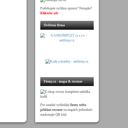
Potřebujete rychlou opravu? Netopíte?
Klikněte zde
Ověřená firma
Firmy.cz - mapa & recenze
Pro snadné vyhledání
firmy nebo
přidání recenze
na mapách jednoduše
naskenujte QR kód.