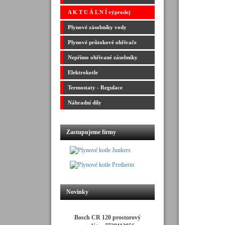
A K T U Á L N Í výprodej
Plynové zásobníky vody
Plynové průtokové ohřívače
Nepřímo ohřívané zásobníky
Elektrokotle
Termostaty - Regulace
Náhradní díly
Zastupujeme firmy
Novinky
Bosch CR 120 prostorový