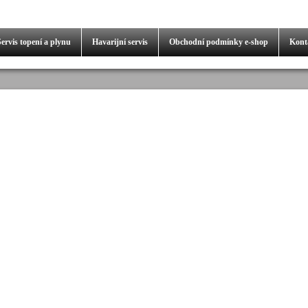
Servis
topení a plynu
Havarijní servis
Obchodní podmínky
e-shop
Kont