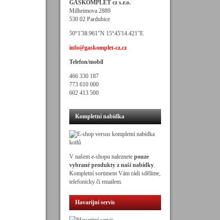
GASKOMPLET cz s.r.o.
Milheimova 2889
530 02 Pardubice
50°1'38.961"N 15°45'14.421"E
info@gaskomplet-cz.cz
Telefon/mobil
466 330 187
773 610 000
602 413 500
Kompletní nabídka
V našem e-shopu naleznete
pouze
vybrané produkty z naší nabídky
.
Kompletní sortiment Vám rádi sdělíme,
telefonicky či emailem.
Havarijní servis