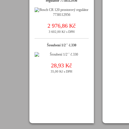
regulátor 7738112956
2 976,86 Kč
3 602,00 Kč s DPH
Šroubení 1/2´´ č.330
28,93 Kč
35,00 Kč s DPH