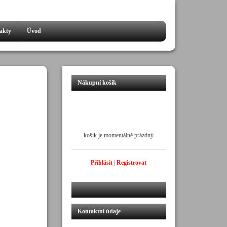
akty
Úvod
Nákupní košík
košík je momentálně prázdný
Přihlásit
|
Registrovat
Kontaktní údaje