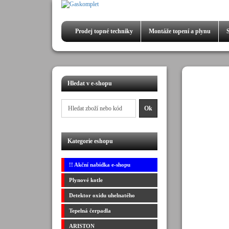
Prodej
topné techniky
Montáže
topení a plynu
Hledat v e-shopu
Kategorie eshopu
!! Akční nabídka e-shopu
Plynové kotle
Detektor oxidu uhelnatého
Tepelná čerpadla
ARISTON