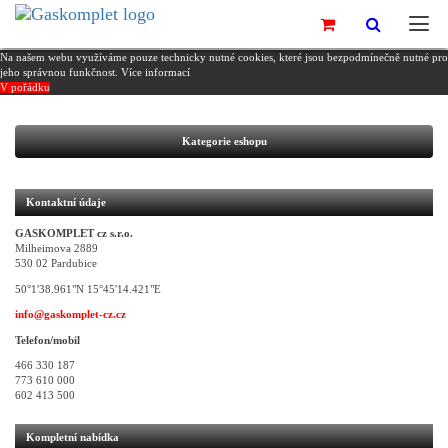
Na našem webu využíváme pouze technicky nutné cookies, které jsou bezpodmínečně nutné pro
jeho správnou funkčnost.
Více informací
V pořádku
Kategorie eshopu
Kontaktní údaje
GASKOMPLET cz s.r.o.
Milheimova 2889
530 02 Pardubice
50°1'38.961"N 15°45'14.421"E
info@gaskomplet-cz.cz
Telefon/mobil
466 330 187
773 610 000
602 413 500
Kompletní nabídka