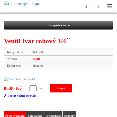
Kategorie eshopu
Ventil Ivar rohový 3/4´´
Kód produktu:
KAT206
Výrobce:
IVAR
Dostupnost:
skladem
80,00 Kč
ks
Poptat včetně montáže
Popis produktu
Fotogalerie
Příslušenství
Soubory