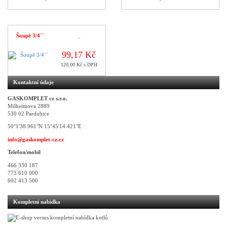
Šoupě 3/4´´
..
99,17 Kč
120,00 Kč s DPH
Kontaktní údaje
GASKOMPLET cz s.r.o.
Milheimova 2889
530 02 Pardubice
50°1'38.961"N 15°45'14.421"E
info@gaskomplet-cz.cz
Telefon/mobil
466 330 187
773 610 000
602 413 500
Kompletní nabídka