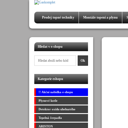
Prodej
topné techniky
Montáže
topení a plynu
Hledat v e-shopu
Kategorie eshopu
!! Akční nabídka e-shopu
Plynové kotle
Detektor oxidu uhelnatého
Tepelná čerpadla
ARISTON