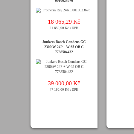
0010023676
18 065,29 Kč
21 859,00 Kč s DPH
Junkers Bosch Condens GC
2300iW 24P + W 65 OB C
7738504432
39 000,00 Kč
47 190,00 Kč s DPH