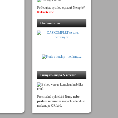
Potřebujete rychlou opravu? Netopíte?
Klikněte zde
Ověřená firma
Firmy.cz - mapa & recenze
Pro snadné vyhledání
firmy nebo
přidání recenze
na mapách jednoduše
naskenujte QR kód.