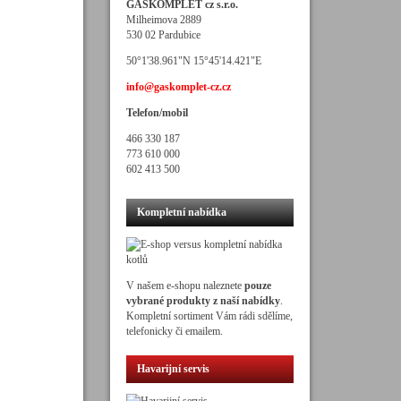
GASKOMPLET cz s.r.o.
Milheimova 2889
530 02 Pardubice
50°1'38.961"N 15°45'14.421"E
info@gaskomplet-cz.cz
Telefon/mobil
466 330 187
773 610 000
602 413 500
Kompletní nabídka
V našem e-shopu naleznete
pouze
vybrané produkty z naší nabídky
.
Kompletní sortiment Vám rádi sdělíme,
telefonicky či emailem.
Havarijní servis