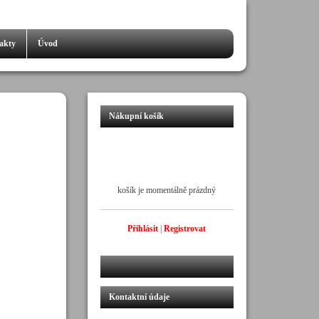
akty
Úvod
Nákupní košík
košík je momentálně prázdný
Přihlásit
|
Registrovat
Kontaktní údaje