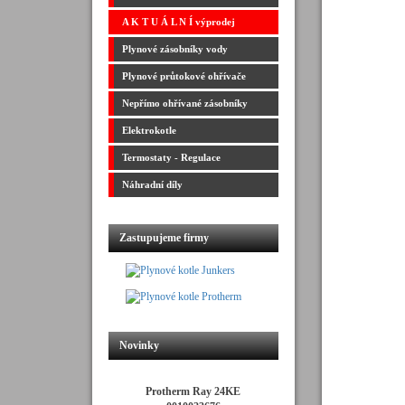
A K T U Á L N Í výprodej
Plynové zásobníky vody
Plynové průtokové ohřívače
Nepřímo ohřívané zásobníky
Elektrokotle
Termostaty - Regulace
Náhradní díly
Zastupujeme firmy
Novinky
Protherm Ray 24KE