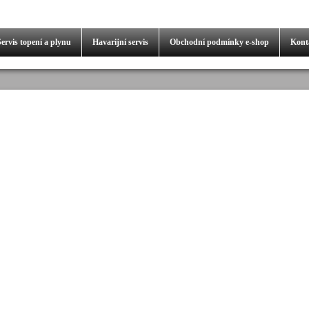
Servis
topení a plynu
Havarijní servis
Obchodní podmínky
e-shop
Kont