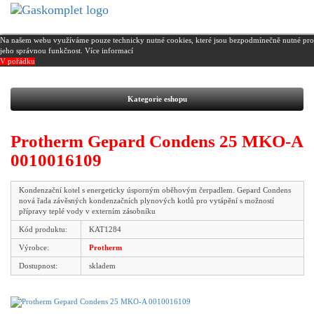
Na našem webu využíváme pouze technicky nutné cookies, které jsou bezpodmínečně nutné pro
jeho správnou funkčnost.
Více informací
V pořádku
Kategorie eshopu
Protherm Gepard Condens 25 MKO-A
0010016109
Kondenzační kotel s energeticky úsporným oběhovým čerpadlem. Gepard Condens
nová řada závěsných kondenzačních plynových kotlů pro vytápění s možností
přípravy teplé vody v externím zásobníku
Kód produktu:
KAT1284
Výrobce:
Protherm
Dostupnost:
skladem