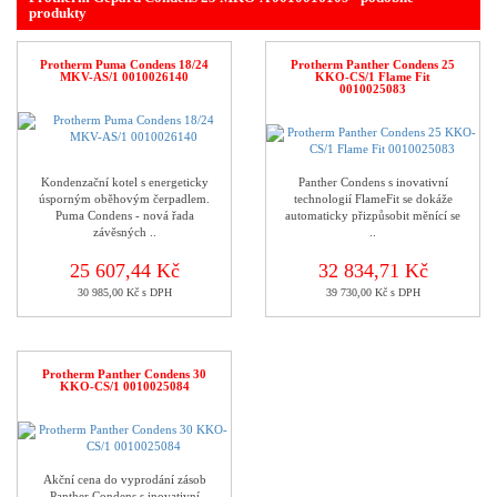
produkty
Protherm Puma Condens 18/24
Protherm Panther Condens 25
MKV-AS/1 0010026140
KKO-CS/1 Flame Fit
0010025083
Kondenzační kotel s energeticky
Panther Condens s inovativní
úsporným oběhovým čerpadlem.
technologií FlameFit se dokáže
Puma Condens - nová řada
automaticky přizpůsobit měnící se
závěsných ..
..
25 607,44 Kč
32 834,71 Kč
30 985,00 Kč s DPH
39 730,00 Kč s DPH
Protherm Panther Condens 30
KKO-CS/1 0010025084
Akční cena do vyprodání zásob
Panther Condens s inovativní