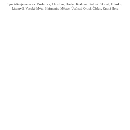
Specializujeme se na: Pardubice, Chrudim, Hradec Králové, Přelouč, Skuteč, Hlinsko,
Litomyšl, Vysoké Mýto, Heřmanův Městec, Ústí nad Orlicí, Čáslav, Kutná Hora