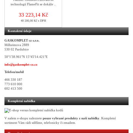
technologií FlameFit se dokáže ..
33 223,14 Kč
40 200,00 Kč s DPH
Kontaktní údaje
GASKOMPLET cz s.r.o.
Milheimova 2889
530 02 Pardubice
50°1'38.961"N 15°45'14.421"E
info@gaskomplet-cz.cz
Telefon/mobil
466 330 187
773 610 000
602 413 500
Kompletní nabídka
V našem e-shopu naleznete
pouze vybrané produkty z naší nabídky
. Kompletní
sortiment Vám rádi sdělíme, telefonicky či emailem.