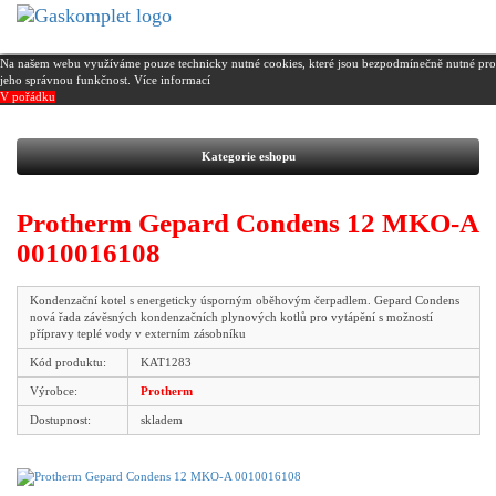
Na našem webu využíváme pouze technicky nutné cookies, které jsou bezpodmínečně nutné pro
jeho správnou funkčnost.
Více informací
V pořádku
Kategorie eshopu
Protherm Gepard Condens 12 MKO-A
0010016108
Kondenzační kotel s energeticky úsporným oběhovým čerpadlem. Gepard Condens
nová řada závěsných kondenzačních plynových kotlů pro vytápění s možností
přípravy teplé vody v externím zásobníku
Kód produktu:
KAT1283
Výrobce:
Protherm
Dostupnost:
skladem