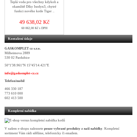
Teplá voda pro všechny kdykoli a
okamžitě Díky Isodyn3, chytré
funkci nového kotle Tiger ..
49 638,02 Kč
60 062,00 Kč s DPH
Kontaktní údaje
GASKOMPLET cz s.r.o.
Milheimova 2889
530 02 Pardubice
50°1'38.961"N 15°45'14.421"E
info@gaskomplet-cz.cz
Telefon/mobil
466 330 187
773 610 000
602 413 500
Kompletní nabídka
V našem e-shopu naleznete
pouze vybrané produkty z naší nabídky
. Kompletní
sortiment Vám rádi sdělíme, telefonicky či emailem.