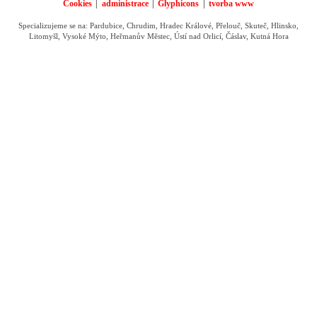
Cookies
administrace
Glyphicons
tvorba www
Specializujeme se na: Pardubice, Chrudim, Hradec Králové, Přelouč, Skuteč, Hlinsko,
Litomyšl, Vysoké Mýto, Heřmanův Městec, Ústí nad Orlicí, Čáslav, Kutná Hora