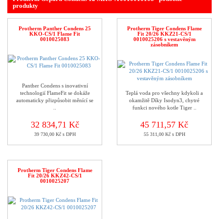
produkty
Protherm Panther Condens 25
Protherm Tiger Condens Flame
KKO-CS/1 Flame Fit
Fit 20/26 KKZ21-CS/1
0010025083
0010025206 s vestavěným
zásobníkem
Panther Condens s inovativní
technologií FlameFit se dokáže
Teplá voda pro všechny kdykoli a
automaticky přizpůsobit měnící se
okamžitě Díky Isodyn3, chytré
..
funkci nového kotle Tiger ..
32 834,71 Kč
45 711,57 Kč
39 730,00 Kč s DPH
55 311,00 Kč s DPH
Protherm Tiger Condens Flame
Fit 20/26 KKZ42-CS/1
0010025207