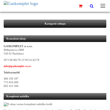
Kategorie eshopu
Kontaktní údaje
GASKOMPLET cz s.r.o.
Milheimova 2889
530 02 Pardubice
50°1'38.961"N 15°45'14.421"E
info@gaskomplet-cz.cz
Telefon/mobil
466 330 187
773 610 000
602 413 500
Kompletní nabídka