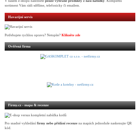
V našem e-shopu naleznete
pouze vybrané produkty z naší nabídky
. Kompletní
sortiment Vám rádi sdělíme, telefonicky či emailem.
Havarijní servis
Potřebujete rychlou opravu? Netopíte?
Klikněte zde
Ověřená firma
Firmy.cz - mapa & recenze
Pro snadné vyhledání
firmy nebo přidání recenze
na mapách jednoduše naskenujte QR
kód.