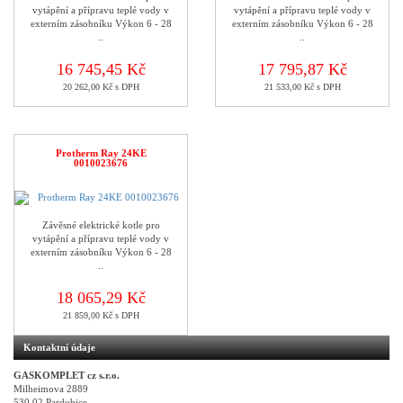
vytápění a přípravu teplé vody v
vytápění a přípravu teplé vody v
externím zásobníku Výkon 6 - 28
externím zásobníku Výkon 6 - 28
..
..
16 745,45 Kč
17 795,87 Kč
20 262,00 Kč s DPH
21 533,00 Kč s DPH
Protherm Ray 24KE
0010023676
Závěsné elektrické kotle pro
vytápění a přípravu teplé vody v
externím zásobníku Výkon 6 - 28
..
18 065,29 Kč
21 859,00 Kč s DPH
Kontaktní údaje
GASKOMPLET cz s.r.o.
Milheimova 2889
530 02 Pardubice