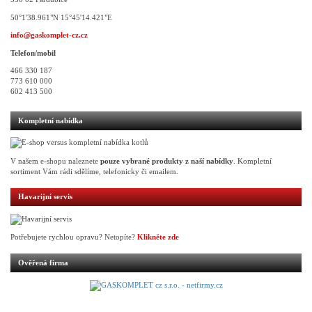
50°1'38.961"N 15°45'14.421"E
info@gaskomplet-cz.cz
Telefon/mobil
466 330 187
773 610 000
602 413 500
Kompletní nabídka
V našem e-shopu naleznete
pouze vybrané produkty z naší nabídky
. Kompletní
sortiment Vám rádi sdělíme, telefonicky či emailem.
Havarijní servis
Potřebujete rychlou opravu? Netopíte?
Klikněte zde
Ověřená firma