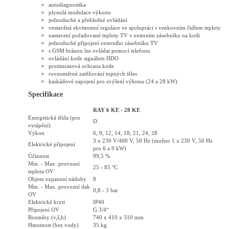
autodiagnostika
plynulá modulace výkonu
jednoduché a přehledné ovládání
vestavěná ekvitermní regulace ve spolupráci s venkovním čidlem teploty
nastavení požadované teploty TV v externím zásobníku na kotli
jednoduché připojení externího zásobníku TV
s GSM bránou lze ovládat pomocí telefonu
ovládání kotle signálem HDO
protimrazová ochrana kotle
rovnoměrné zatěžování topných těles
kaskádové zapojení pro zvýšení výkonu (24 a 28 kW)
Specifikace
RAY 6 KE - 28 KE
Energetická třída (pro
D
vytápění)
Výkon
6, 9, 12, 14, 18, 21, 24, 28
3 x 230 V/400 V, 50 Hz (možno 1 x 230 V, 50 Hz
Elektrické připojení
pro 6 a 9 kW)
Účinnost
99,5 %
Min. - Max. provozní
25 - 85 °C
teplota OV
Objem expanzní nádoby
8
Min. - Max. provozní tlak
0,8 - 3 bar
OV
Elektrické krytí
IP40
Připojení OV
G 3/4“
Rozměry (v,š,h)
740 x 410 x 310 mm
Hmotnost (bez vody)
35 kg