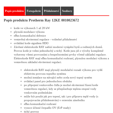
Popis produktu
Fotogalerie
Příslušenství
Soubory
Popis produktu Protherm Ray 12KE 0010023672
kotle ve výkonech 1 až 28 kW
plynulá modulace výkonu
eBus komunikační sběrnice
vestavěná ekvitermní regulace - volitelné příslušenství
ovládání kotle signálem HDO
Závěsné elektrokotle RAY nabízí moderní vytápění bytů a rodinných domů.
Provoz kotle je velmi jednoduchý a tichý. Kotle jsou již z výroby kompletně
vybaveny všemi provozními a bezpečnostními prvky včetně základní regulace.
Elektrokotle RAY mají eBus komunikační rozhraní, plynulou modulaci výkonu a
vestavěnou základní ekvitermní regulaci.
elektrokotle RAY mají plynulý modulační rozsah výkonu pro vyšší
efektivitu provozu topného systému
možná instalace na stávající nebo zcela nový topný systém
ovládací panel pro jednoduchou obsluhu
po připojení venkovního čidla je možné ekvitermní řízení kotle
vestavěnou regulací, kdy se přizpůsobuje teplota otopné vody
venkovním podmínkám
může být použit jak pro topení, tak i pro přípravu teplé vody (s
propojovacím příslušenstvím) v externím zásobníku
eBus komunikační rozhraní
vysoce účinné čerpadlo OV (ErP ready)
tichý provoz