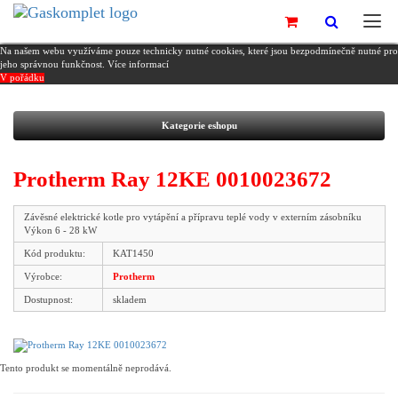
Na našem webu využíváme pouze technicky nutné cookies, které jsou bezpodmínečně nutné pro
jeho správnou funkčnost.
Více informací
V pořádku
Kategorie eshopu
Protherm Ray 12KE 0010023672
Závěsné elektrické kotle pro vytápění a přípravu teplé vody v externím zásobníku
Výkon 6 - 28 kW
Kód produktu:
KAT1450
Výrobce:
Protherm
Dostupnost:
skladem
Tento produkt se momentálně neprodává.