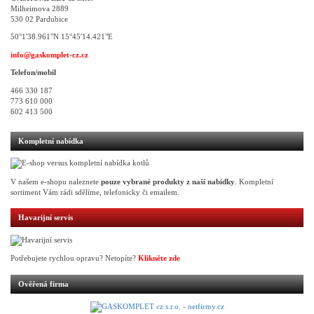
Milheimova 2889
530 02 Pardubice
50°1'38.961"N 15°45'14.421"E
info@gaskomplet-cz.cz
Telefon/mobil
466 330 187
773 610 000
602 413 500
Kompletní nabídka
V našem e-shopu naleznete
pouze vybrané produkty z naší nabídky
. Kompletní
sortiment Vám rádi sdělíme, telefonicky či emailem.
Havarijní servis
Potřebujete rychlou opravu? Netopíte?
Klikněte zde
Ověřená firma