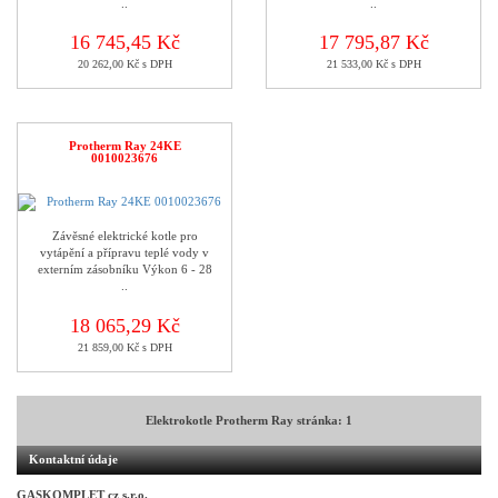
..
..
16 745,45 Kč
17 795,87 Kč
20 262,00 Kč s DPH
21 533,00 Kč s DPH
Protherm Ray 24KE
0010023676
Závěsné elektrické kotle pro
vytápění a přípravu teplé vody v
externím zásobníku Výkon 6 - 28
..
18 065,29 Kč
21 859,00 Kč s DPH
Elektrokotle Protherm Ray stránka:
1
Kontaktní údaje
GASKOMPLET cz s.r.o.