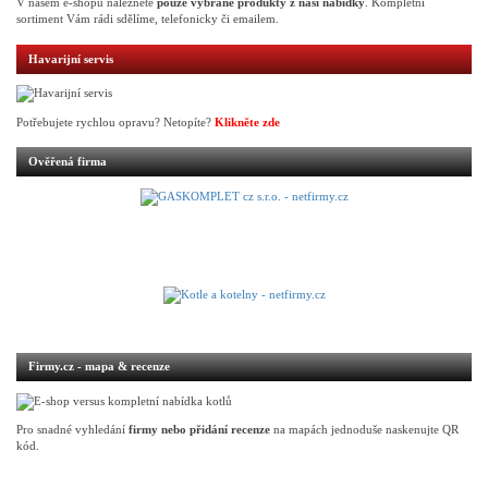
V našem e-shopu naleznete
pouze vybrané produkty z naší nabídky
. Kompletní
sortiment Vám rádi sdělíme, telefonicky či emailem.
Havarijní servis
Potřebujete rychlou opravu? Netopíte?
Klikněte zde
Ověřená firma
Firmy.cz - mapa & recenze
Pro snadné vyhledání
firmy nebo přidání recenze
na mapách jednoduše naskenujte QR
kód.