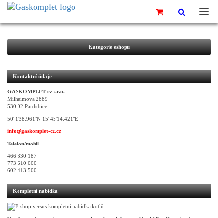
Kategorie eshopu
Kontaktní údaje
GASKOMPLET cz s.r.o.
Milheimova 2889
530 02 Pardubice
50°1'38.961"N 15°45'14.421"E
info@gaskomplet-cz.cz
Telefon/mobil
466 330 187
773 610 000
602 413 500
Kompletní nabídka