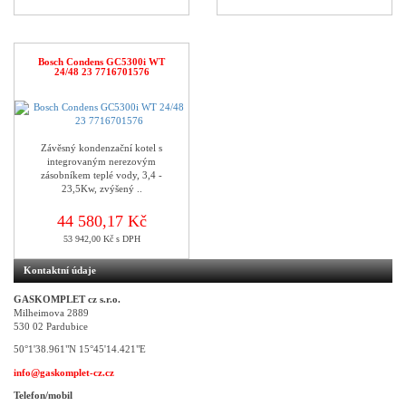
Bosch Condens GC5300i WT
24/48 23 7716701576
Závěsný kondenzační kotel s
integrovaným nerezovým
zásobníkem teplé vody, 3,4 -
23,5Kw, zvýšený ..
44 580,17 Kč
53 942,00 Kč s DPH
Kontaktní údaje
GASKOMPLET cz s.r.o.
Milheimova 2889
530 02 Pardubice
50°1'38.961"N 15°45'14.421"E
info@gaskomplet-cz.cz
Telefon/mobil