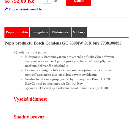
68 752,00 Kč
ks
Poptat včetně montáže
Popis produktu
Fotogalerie
Příslušenství
Soubory
Popis produktu Bosch Condens GC 8300iW 50R bílý 7738100895
Výhody na první pohled
K dispozici v kombinovaném provedení s průtokovým ohřevem
vody nebo ve variantě pouze pro vytápění s možností připojení
nepřímo ohřívaného zásobníku
Fascinující design v bílé a černé variantě a jednoduchá obsluha
pomocí barevného displeje s dotykovým ovládáním
Snadné bezdrátové propojení s chytrou regulací Bosch CT 200
EasyControl pomocí modulu Control Key
Vysoce efektivní díky širokému rozsahu modulace (až 1:10)
Vysoká účinnost
Snadný provoz