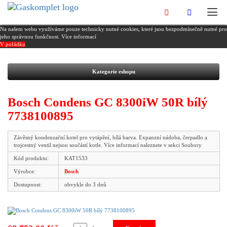
Na našem webu využíváme pouze technicky nutné cookies, které jsou bezpodmínečně nutné pro
jeho správnou funkčnost.
Více informací
V pořádku
Kategorie eshopu
Bosch Condens GC 8300iW 50R bílý
7738100895
Závěsný kondenzační kotel pro vytápění, bílá barva. Expanzní nádoba, čerpadlo a
trojcestný ventil nejsou součástí kotle. Více informací naleznete v sekci Soubory
Kód produktu:
KAT1533
Výrobce:
Bosch
Dostupnost:
obvykle do 3 dnů