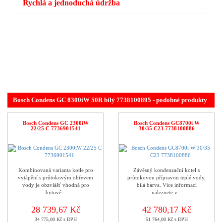
Rychlá a jednoduchá údržba
Bosch Condens GC 8300iW 50R bílý 7738100895 - podobné produkty
Bosch Condens GC 2300iW
Bosch Condens GC8700i W
22/25 C 7736901541
30/35 C23 7738100886
Kombinovaná varianta kotle pro
Závěsný kondenzační kotel s
vytápění s průtokovým ohřevem
průtokovou přípravou teplé vody,
vody je obzvlášť vhodná pro
bílá barva. Více informací
bytové ..
naleznete v ..
28 739,67 Kč
42 780,17 Kč
34 775,00 Kč s DPH
51 764,00 Kč s DPH