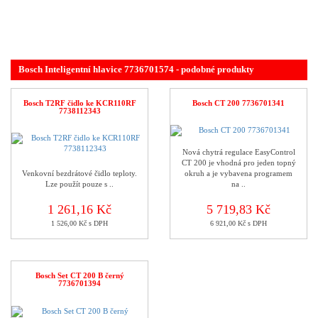
Bosch Inteligentní hlavice 7736701574 - podobné produkty
Bosch T2RF čidlo ke KCR110RF
Bosch CT 200 7736701341
7738112343
Nová chytrá regulace EasyControl
CT 200 je vhodná pro jeden topný
Venkovní bezdrátové čidlo teploty.
okruh a je vybavena programem
Lze použít pouze s ..
na ..
1 261,16 Kč
5 719,83 Kč
1 526,00 Kč s DPH
6 921,00 Kč s DPH
Bosch Set CT 200 B černý
7736701394