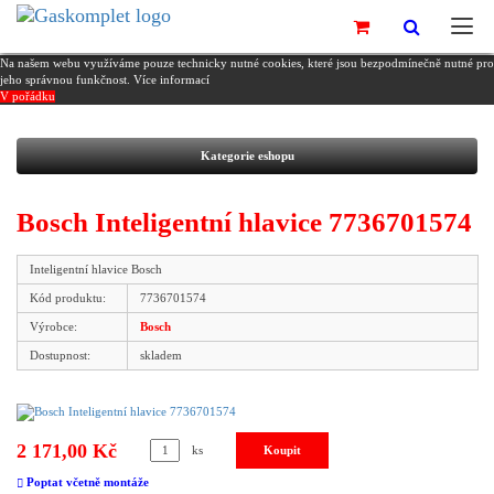
Na našem webu využíváme pouze technicky nutné cookies, které jsou bezpodmínečně nutné pro
jeho správnou funkčnost.
Více informací
V pořádku
Kategorie eshopu
Bosch Inteligentní hlavice 7736701574
Inteligentní hlavice Bosch
Kód produktu:
7736701574
Výrobce:
Bosch
Dostupnost:
skladem
2 171,00 Kč
ks
Poptat včetně montáže