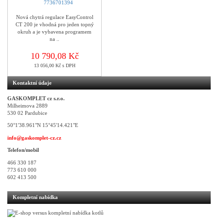
Nová chytrá regulace EasyControl
CT 200 je vhodná pro jeden topný
okruh a je vybavena programem
na ..
10 790,08 Kč
13 056,00 Kč s DPH
Kontaktní údaje
GASKOMPLET cz s.r.o.
Milheimova 2889
530 02 Pardubice
50°1'38.961"N 15°45'14.421"E
info@gaskomplet-cz.cz
Telefon/mobil
466 330 187
773 610 000
602 413 500
Kompletní nabídka